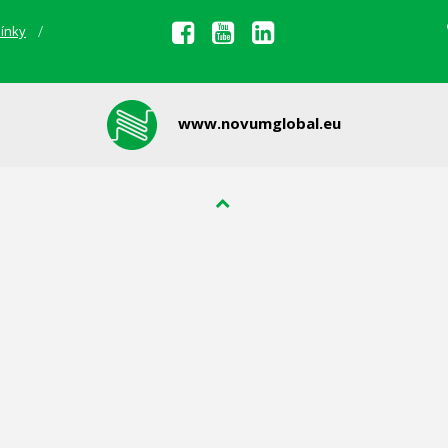
ínky
www.novumglobal.eu