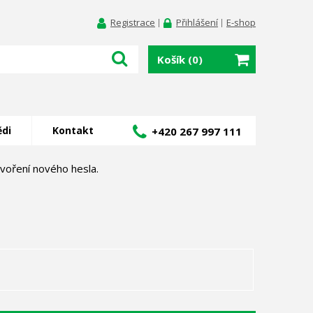
Registrace
Přihlášení
E-shop
Košík
(0)
ědi
Kontakt
+420 267 997 111
voření nového hesla.