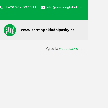
+420 267 997 111
info@novumglobal.eu
www.termopokladnipasky.cz
Vyrobila
webees.cz s.r.o.