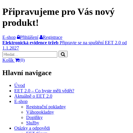
Připravujeme pro Vás nový
produkt!
E-shop
Přihlášení
Registrace
Elektronická evidence tržeb
Připravte se na spuštění EET 2.0 od
1.1.2027
Košík
(0)
Hlavní navigace
Úvod
EET 2.0 – Co byste měli vědět?
Aktuálně o EET 2.0
E-shop
Registrační pokladny
Váhopokladny
Doplňky
Služby
Otázky a odpovědi