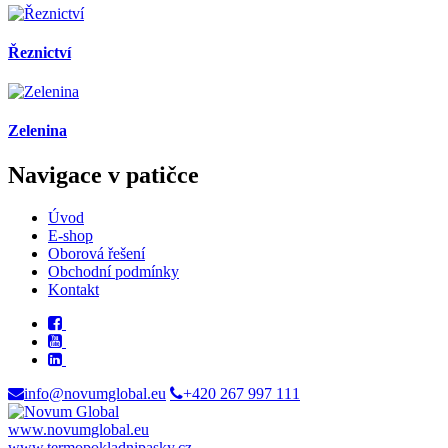
Řeznictví
Zelenina
Navigace v patičce
Úvod
E-shop
Oborová řešení
Obchodní podmínky
Kontakt
info@novumglobal.eu
+420 267 997 111
www.novumglobal.eu
www.termopokladnipasky.cz